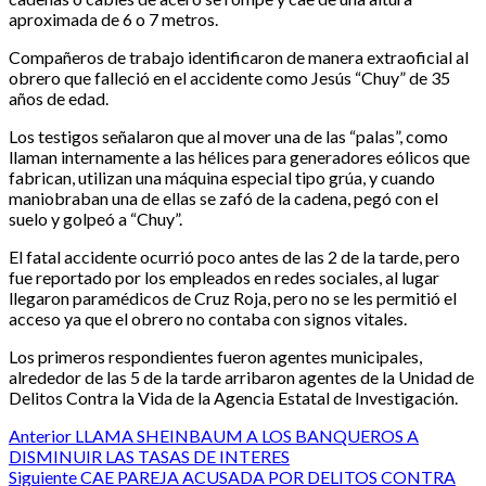
aproximada de 6 o 7 metros.
Compañeros de trabajo identificaron de manera extraoficial al
obrero que falleció en el accidente como Jesús “Chuy” de 35
años de edad.
Los testigos señalaron que al mover una de las “palas”, como
llaman internamente a las hélices para generadores eólicos que
fabrican, utilizan una máquina especial tipo grúa, y cuando
maniobraban una de ellas se zafó de la cadena, pegó con el
suelo y golpeó a “Chuy”.
El fatal accidente ocurrió poco antes de las 2 de la tarde, pero
fue reportado por los empleados en redes sociales, al lugar
llegaron paramédicos de Cruz Roja, pero no se les permitió el
acceso ya que el obrero no contaba con signos vitales.
Los primeros respondientes fueron agentes municipales,
alrededor de las 5 de la tarde arribaron agentes de la Unidad de
Delitos Contra la Vida de la Agencia Estatal de Investigación.
Post
Anterior
LLAMA SHEINBAUM A LOS BANQUEROS A
DISMINUIR LAS TASAS DE INTERES
navigation
Siguiente
CAE PAREJA ACUSADA POR DELITOS CONTRA