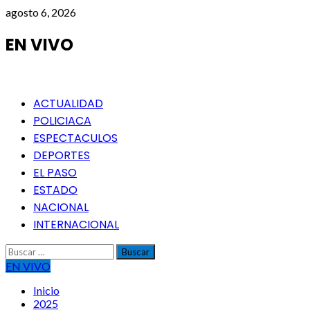
Saltar
agosto 6, 2026
al
contenido
EN VIVO
Menú
ACTUALIDAD
principal
POLICIACA
ESPECTACULOS
DEPORTES
EL PASO
ESTADO
NACIONAL
INTERNACIONAL
Buscar:
EN VIVO
Inicio
2025