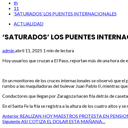
th
11
‘SATURADOS’ LOS PUENTES INTERNACIONALES
ACTUALIDAD
‘SATURADOS’ LOS PUENTES INTERN
admin
abril 11, 2025
1 min de lectura
Hoy usuarios que cruzan a El Paso, reportan más de una hora de e
En un monitoreo de los cruces internacionales se observó que el p
rumbo a las maquiladoras del bulevar Juan Pablo II, mientras que 
Conductores que llegan por Zaragoza hacen fila detrás de caseta 
En el Santa Fe la fila se registra a la altura de los cuatro altos y 
Post
Anterior
REALIZAN HOY MAESTROS PROTESTA EN PENSION
Siguiente
ASI COTIZA EL DOLAR ESTA MAÑANA…
navigation