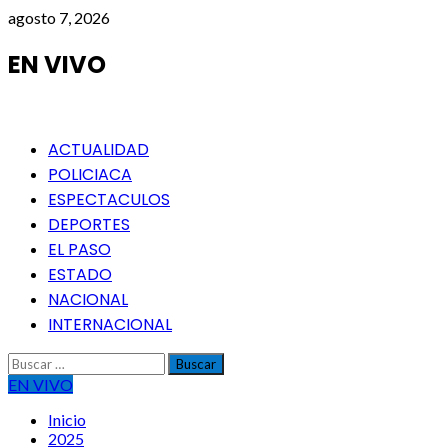
Saltar
agosto 7, 2026
al
contenido
EN VIVO
Menú
ACTUALIDAD
principal
POLICIACA
ESPECTACULOS
DEPORTES
EL PASO
ESTADO
NACIONAL
INTERNACIONAL
Buscar:
EN VIVO
Inicio
2025