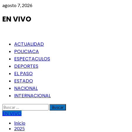
Saltar
agosto 7, 2026
al
contenido
EN VIVO
Menú
ACTUALIDAD
principal
POLICIACA
ESPECTACULOS
DEPORTES
EL PASO
ESTADO
NACIONAL
INTERNACIONAL
Buscar:
EN VIVO
Inicio
2025