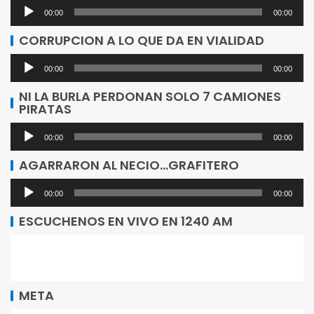
Reproductor
00:00
00:00
de
CORRUPCION A LO QUE DA EN VIALIDAD
audio
Reproductor
00:00
00:00
de
NI LA BURLA PERDONAN SOLO 7 CAMIONES
PIRATAS
audio
Reproductor
00:00
00:00
de
AGARRARON AL NECIO…GRAFITERO
audio
Reproductor
00:00
00:00
de
ESCUCHENOS EN VIVO EN 1240 AM
audio
META