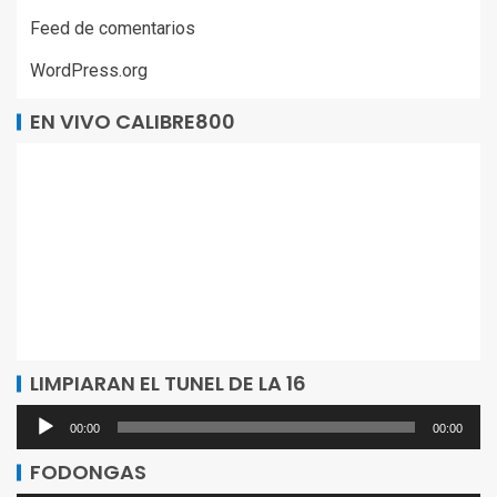
Feed de comentarios
WordPress.org
EN VIVO CALIBRE800
LIMPIARAN EL TUNEL DE LA 16
Reproductor
00:00
00:00
de
FODONGAS
audio