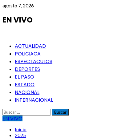
Saltar
agosto 7, 2026
al
contenido
EN VIVO
Menú
ACTUALIDAD
principal
POLICIACA
ESPECTACULOS
DEPORTES
EL PASO
ESTADO
NACIONAL
INTERNACIONAL
Buscar:
EN VIVO
Inicio
2025