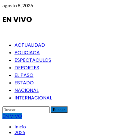
Saltar
agosto 8, 2026
al
contenido
EN VIVO
Menú
ACTUALIDAD
principal
POLICIACA
ESPECTACULOS
DEPORTES
EL PASO
ESTADO
NACIONAL
INTERNACIONAL
Buscar:
EN VIVO
Inicio
2025