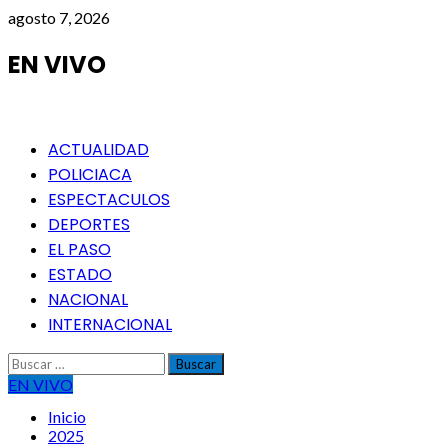
Saltar
agosto 7, 2026
al
contenido
EN VIVO
Menú
ACTUALIDAD
principal
POLICIACA
ESPECTACULOS
DEPORTES
EL PASO
ESTADO
NACIONAL
INTERNACIONAL
Buscar:
EN VIVO
Inicio
2025