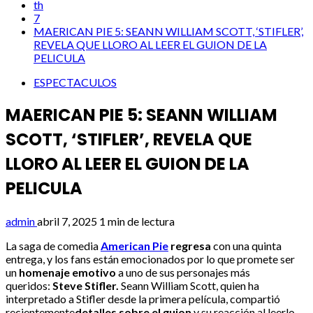
th
7
MAERICAN PIE 5: SEANN WILLIAM SCOTT, ‘STIFLER’,
REVELA QUE LLORO AL LEER EL GUION DE LA
PELICULA
ESPECTACULOS
MAERICAN PIE 5: SEANN WILLIAM
SCOTT, ‘STIFLER’, REVELA QUE
LLORO AL LEER EL GUION DE LA
PELICULA
admin
abril 7, 2025
1 min de lectura
La saga de comedia
American Pie
regresa
con una quinta
entrega, y los fans están emocionados por lo que promete ser
un
homenaje emotivo
a uno de sus personajes más
queridos:
Steve Stifler.
Seann William Scott, quien ha
interpretado a Stifler desde la primera película, compartió
recientemente
detalles sobre el guion
y su reacción al leerlo,