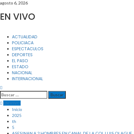
Saltar
agosto 6, 2026
al
EN VIVO
contenido
Menú
ACTUALIDAD
principal
POLICIACA
ESPECTACULOS
DEPORTES
EL PASO
ESTADO
NACIONAL
INTERNACIONAL
Buscar:
EN VIVO
Inicio
2025
th
5
ASESINAN A 2 HOMBRES EN CANAL DE LA COL.LUIS OLAGUE