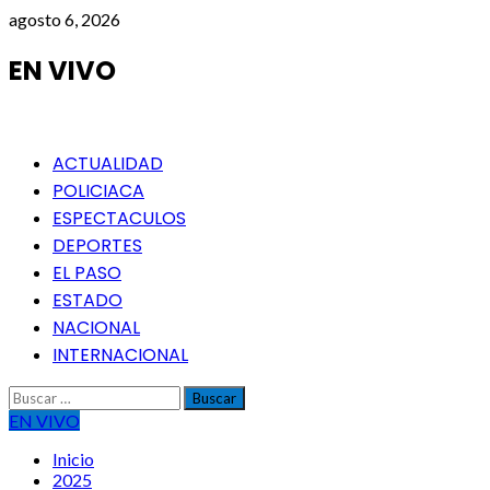
Saltar
agosto 6, 2026
al
contenido
EN VIVO
Menú
ACTUALIDAD
principal
POLICIACA
ESPECTACULOS
DEPORTES
EL PASO
ESTADO
NACIONAL
INTERNACIONAL
Buscar:
EN VIVO
Inicio
2025