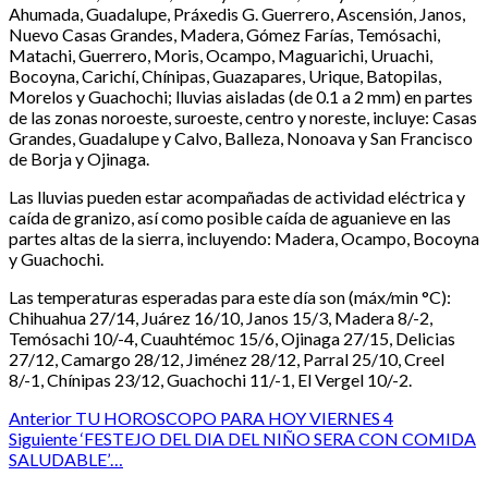
Ahumada, Guadalupe, Práxedis G. Guerrero, Ascensión, Janos,
Nuevo Casas Grandes, Madera, Gómez Farías, Temósachi,
Matachi, Guerrero, Moris, Ocampo, Maguarichi, Uruachi,
Bocoyna, Carichí, Chínipas, Guazapares, Urique, Batopilas,
Morelos y Guachochi; lluvias aisladas (de 0.1 a 2 mm) en partes
de las zonas noroeste, suroeste, centro y noreste, incluye: Casas
Grandes, Guadalupe y Calvo, Balleza, Nonoava y San Francisco
de Borja y Ojinaga.
Las lluvias pueden estar acompañadas de actividad eléctrica y
caída de granizo, así como posible caída de aguanieve en las
partes altas de la sierra, incluyendo: Madera, Ocampo, Bocoyna
y Guachochi.
Las temperaturas esperadas para este día son (máx/min °C):
Chihuahua 27/14, Juárez 16/10, Janos 15/3, Madera 8/-2,
Temósachi 10/-4, Cuauhtémoc 15/6, Ojinaga 27/15, Delicias
27/12, Camargo 28/12, Jiménez 28/12, Parral 25/10, Creel
8/-1, Chínipas 23/12, Guachochi 11/-1, El Vergel 10/-2.
Post
Anterior
TU HOROSCOPO PARA HOY VIERNES 4
Siguiente
‘FESTEJO DEL DIA DEL NIÑO SERA CON COMIDA
navigation
SALUDABLE’…