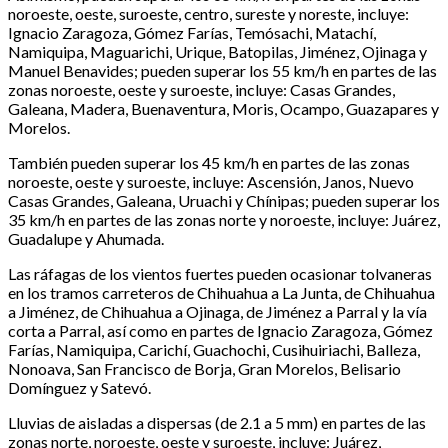
noroeste, oeste, suroeste, centro, sureste y noreste, incluye:
Ignacio Zaragoza, Gómez Farías, Temósachi, Matachí,
Namiquipa, Maguarichi, Urique, Batopilas, Jiménez, Ojinaga y
Manuel Benavides; pueden superar los 55 km/h en partes de las
zonas noroeste, oeste y suroeste, incluye: Casas Grandes,
Galeana, Madera, Buenaventura, Moris, Ocampo, Guazapares y
Morelos.
También pueden superar los 45 km/h en partes de las zonas
noroeste, oeste y suroeste, incluye: Ascensión, Janos, Nuevo
Casas Grandes, Galeana, Uruachi y Chínipas; pueden superar los
35 km/h en partes de las zonas norte y noroeste, incluye: Juárez,
Guadalupe y Ahumada.
Las ráfagas de los vientos fuertes pueden ocasionar tolvaneras
en los tramos carreteros de Chihuahua a La Junta, de Chihuahua
a Jiménez, de Chihuahua a Ojinaga, de Jiménez a Parral y la vía
corta a Parral, así como en partes de Ignacio Zaragoza, Gómez
Farías, Namiquipa, Carichí, Guachochi, Cusihuiriachi, Balleza,
Nonoava, San Francisco de Borja, Gran Morelos, Belisario
Domínguez y Satevó.
Lluvias de aisladas a dispersas (de 2.1 a 5 mm) en partes de las
zonas norte, noroeste, oeste y suroeste, incluye: Juárez,