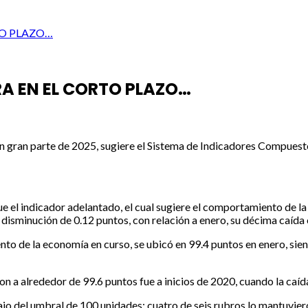
O PLAZO…
 EN EL CORTO PLAZO…
n gran parte de 2025, sugiere el Sistema de Indicadores Compuestos
que el indicador adelantado, el cual sugiere el comportamiento de l
 disminución de 0.12 puntos, con relación a enero, su décima caída
ento de la economía en curso, se ubicó en 99.4 puntos en enero, sie
ron a alrededor de 99.6 puntos fue a inicios de 2020, cuando la caí
jo del umbral de 100 unidades; cuatro de seis rubros lo mantuvier