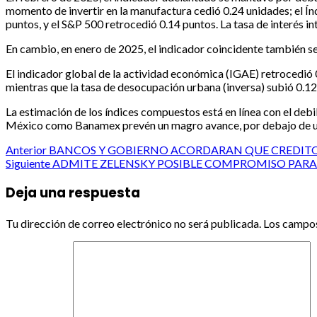
momento de invertir en la manufactura cedió 0.24 unidades; el Ín
puntos, y el S&P 500 retrocedió 0.14 puntos. La tasa de interés i
En cambio, en enero de 2025, el indicador coincidente también s
El indicador global de la actividad económica (IGAE) retrocedió 
mientras que la tasa de desocupación urbana (inversa) subió 0.12
La estimación de los índices compuestos está en línea con el deb
México como Banamex prevén un magro avance, por debajo de un
Post
Anterior
BANCOS Y GOBIERNO ACORDARAN QUE CREDITO 
Siguiente
ADMITE ZELENSKY POSIBLE COMPROMISO PARA 
navigation
Deja una respuesta
Tu dirección de correo electrónico no será publicada.
Los campos