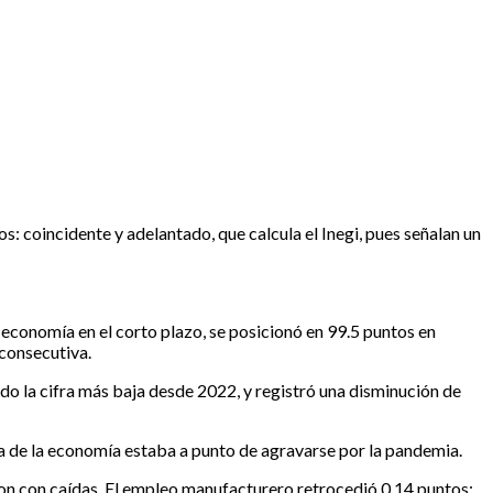
: coincidente y adelantado, que calcula el Inegi, pues señalan un
a economía en el corto plazo, se posicionó en 99.5 puntos en
 consecutiva.
ndo la cifra más baja desde 2022, y registró una disminución de
da de la economía estaba a punto de agravarse por la pandemia.
on con caídas. El empleo manufacturero retrocedió 0.14 puntos;