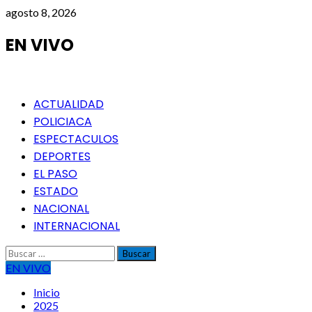
Saltar
agosto 8, 2026
al
contenido
EN VIVO
Menú
ACTUALIDAD
principal
POLICIACA
ESPECTACULOS
DEPORTES
EL PASO
ESTADO
NACIONAL
INTERNACIONAL
Buscar:
EN VIVO
Inicio
2025