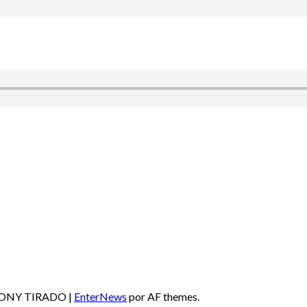
E TONY TIRADO
|
EnterNews
por AF themes.