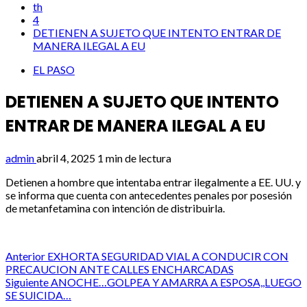
th
4
DETIENEN A SUJETO QUE INTENTO ENTRAR DE
MANERA ILEGAL A EU
EL PASO
DETIENEN A SUJETO QUE INTENTO
ENTRAR DE MANERA ILEGAL A EU
admin
abril 4, 2025
1 min de lectura
Detienen a hombre que intentaba entrar ilegalmente a EE. UU. y
se informa que cuenta con antecedentes penales por posesión
de metanfetamina con intención de distribuirla.
Post
Anterior
EXHORTA SEGURIDAD VIAL A CONDUCIR CON
PRECAUCION ANTE CALLES ENCHARCADAS
navigation
Siguiente
ANOCHE…GOLPEA Y AMARRA A ESPOSA,,LUEGO
SE SUICIDA…