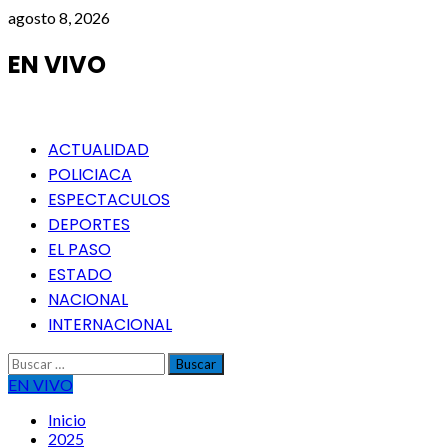
Saltar
agosto 8, 2026
al
contenido
EN VIVO
Menú
ACTUALIDAD
principal
POLICIACA
ESPECTACULOS
DEPORTES
EL PASO
ESTADO
NACIONAL
INTERNACIONAL
Buscar:
EN VIVO
Inicio
2025