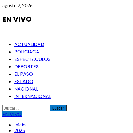
Saltar
agosto 7, 2026
al
contenido
EN VIVO
Menú
ACTUALIDAD
principal
POLICIACA
ESPECTACULOS
DEPORTES
EL PASO
ESTADO
NACIONAL
INTERNACIONAL
Buscar:
EN VIVO
Inicio
2025