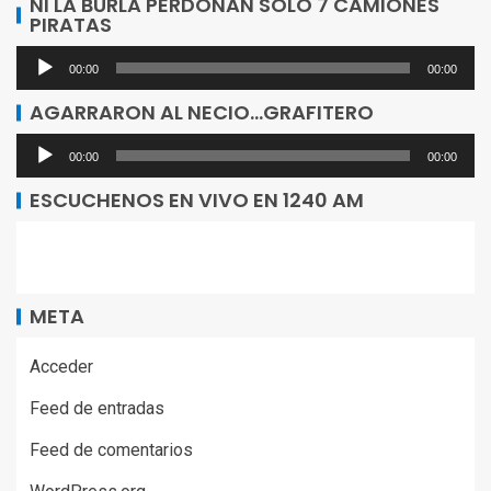
NI LA BURLA PERDONAN SOLO 7 CAMIONES
PIRATAS
audio
Reproductor
00:00
00:00
de
AGARRARON AL NECIO…GRAFITERO
audio
Reproductor
00:00
00:00
de
ESCUCHENOS EN VIVO EN 1240 AM
audio
META
Acceder
Feed de entradas
Feed de comentarios