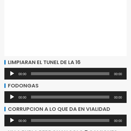
LIMPIARAN EL TUNEL DE LA 16
Reproductor
00:00
00:00
de
FODONGAS
audio
Reproductor
00:00
00:00
de
CORRUPCION A LO QUE DA EN VIALIDAD
audio
Reproductor
00:00
00:00
de