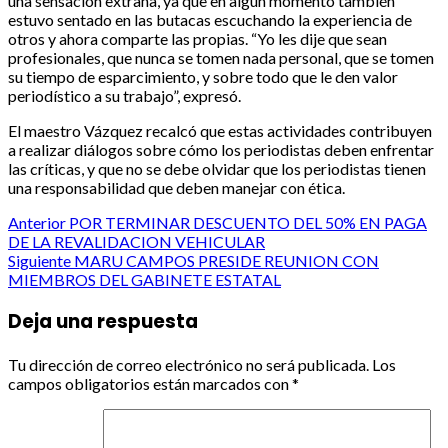
una sensación extraña, ya que en algún momento también
estuvo sentado en las butacas escuchando la experiencia de
otros y ahora comparte las propias. “Yo les dije que sean
profesionales, que nunca se tomen nada personal, que se tomen
su tiempo de esparcimiento, y sobre todo que le den valor
periodístico a su trabajo”, expresó.
El maestro Vázquez recalcó que estas actividades contribuyen
a realizar diálogos sobre cómo los periodistas deben enfrentar
las críticas, y que no se debe olvidar que los periodistas tienen
una responsabilidad que deben manejar con ética.
Post
Anterior
POR TERMINAR DESCUENTO DEL 50% EN PAGA
DE LA REVALIDACION VEHICULAR
navigation
Siguiente
MARU CAMPOS PRESIDE REUNION CON
MIEMBROS DEL GABINETE ESTATAL
Deja una respuesta
Tu dirección de correo electrónico no será publicada.
Los
campos obligatorios están marcados con
*