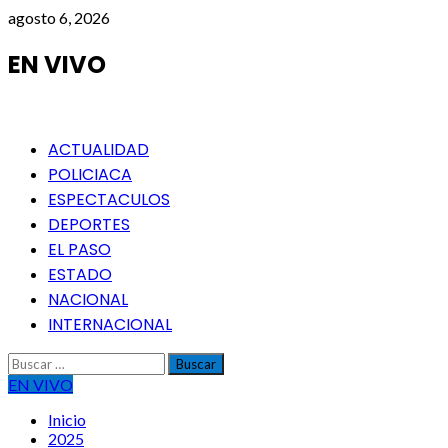
Saltar
agosto 6, 2026
al
contenido
EN VIVO
Menú
ACTUALIDAD
principal
POLICIACA
ESPECTACULOS
DEPORTES
EL PASO
ESTADO
NACIONAL
INTERNACIONAL
Buscar:
EN VIVO
Inicio
2025