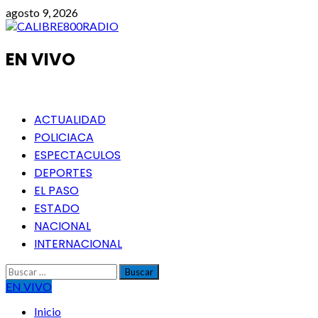
Saltar
agosto 9, 2026
al
contenido
EN VIVO
Menú
ACTUALIDAD
principal
POLICIACA
ESPECTACULOS
DEPORTES
EL PASO
ESTADO
NACIONAL
INTERNACIONAL
Buscar:
EN VIVO
Inicio