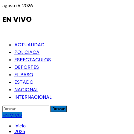
Saltar
agosto 6, 2026
al
contenido
EN VIVO
Menú
ACTUALIDAD
principal
POLICIACA
ESPECTACULOS
DEPORTES
EL PASO
ESTADO
NACIONAL
INTERNACIONAL
Buscar:
EN VIVO
Inicio
2025