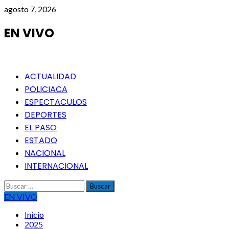
Saltar
agosto 7, 2026
al
contenido
EN VIVO
Menú
ACTUALIDAD
principal
POLICIACA
ESPECTACULOS
DEPORTES
EL PASO
ESTADO
NACIONAL
INTERNACIONAL
Buscar:
EN VIVO
Inicio
2025