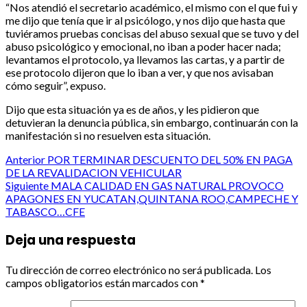
“Nos atendió el secretario académico, el mismo con el que fui y
me dijo que tenía que ir al psicólogo, y nos dijo que hasta que
tuviéramos pruebas concisas del abuso sexual que se tuvo y del
abuso psicológico y emocional, no iban a poder hacer nada;
levantamos el protocolo, ya llevamos las cartas, y a partir de
ese protocolo dijeron que lo iban a ver, y que nos avisaban
cómo seguir”, expuso.
Dijo que esta situación ya es de años, y les pidieron que
detuvieran la denuncia pública, sin embargo, continuarán con la
manifestación si no resuelven esta situación.
Post
Anterior
POR TERMINAR DESCUENTO DEL 50% EN PAGA
DE LA REVALIDACION VEHICULAR
navigation
Siguiente
MALA CALIDAD EN GAS NATURAL PROVOCO
APAGONES EN YUCATAN,QUINTANA ROO,CAMPECHE Y
TABASCO…CFE
Deja una respuesta
Tu dirección de correo electrónico no será publicada.
Los
campos obligatorios están marcados con
*