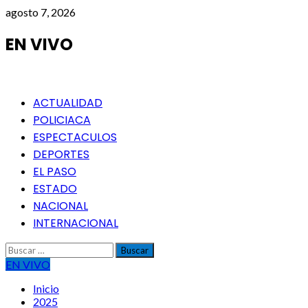
Saltar
agosto 7, 2026
al
contenido
EN VIVO
Menú
ACTUALIDAD
principal
POLICIACA
ESPECTACULOS
DEPORTES
EL PASO
ESTADO
NACIONAL
INTERNACIONAL
Buscar:
EN VIVO
Inicio
2025