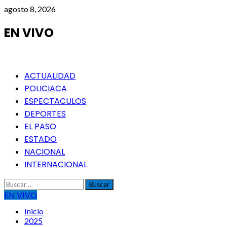
Saltar
agosto 8, 2026
al
contenido
EN VIVO
Menú
ACTUALIDAD
principal
POLICIACA
ESPECTACULOS
DEPORTES
EL PASO
ESTADO
NACIONAL
INTERNACIONAL
Buscar:
EN VIVO
Inicio
2025