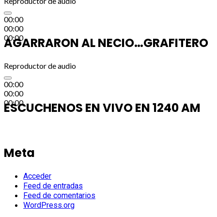
Reproductor de audio
00:00
00:00
00:00
AGARRARON AL NECIO…GRAFITERO
Reproductor de audio
00:00
00:00
00:00
ESCUCHENOS EN VIVO EN 1240 AM
Meta
Acceder
Feed de entradas
Feed de comentarios
WordPress.org