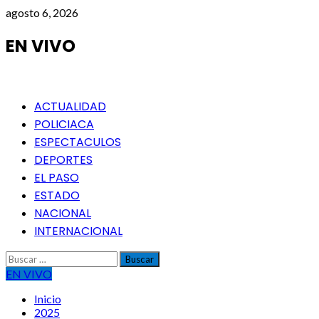
Saltar
agosto 6, 2026
al
contenido
EN VIVO
Menú
ACTUALIDAD
principal
POLICIACA
ESPECTACULOS
DEPORTES
EL PASO
ESTADO
NACIONAL
INTERNACIONAL
Buscar:
EN VIVO
Inicio
2025