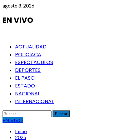
Saltar
agosto 8, 2026
al
contenido
EN VIVO
Menú
ACTUALIDAD
principal
POLICIACA
ESPECTACULOS
DEPORTES
EL PASO
ESTADO
NACIONAL
INTERNACIONAL
Buscar:
EN VIVO
Inicio
2025