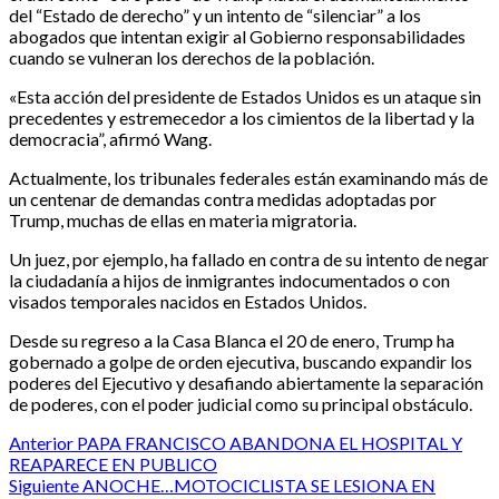
del “Estado de derecho” y un intento de “silenciar” a los
abogados que intentan exigir al Gobierno responsabilidades
cuando se vulneran los derechos de la población.
«Esta acción del presidente de Estados Unidos es un ataque sin
precedentes y estremecedor a los cimientos de la libertad y la
democracia”, afirmó Wang.
Actualmente, los tribunales federales están examinando más de
un centenar de demandas contra medidas adoptadas por
Trump, muchas de ellas en materia migratoria.
Un juez, por ejemplo, ha fallado en contra de su intento de negar
la ciudadanía a hijos de inmigrantes indocumentados o con
visados temporales nacidos en Estados Unidos.
Desde su regreso a la Casa Blanca el 20 de enero, Trump ha
gobernado a golpe de orden ejecutiva, buscando expandir los
poderes del Ejecutivo y desafiando abiertamente la separación
de poderes, con el poder judicial como su principal obstáculo.
Post
Anterior
PAPA FRANCISCO ABANDONA EL HOSPITAL Y
REAPARECE EN PUBLICO
navigation
Siguiente
ANOCHE…MOTOCICLISTA SE LESIONA EN