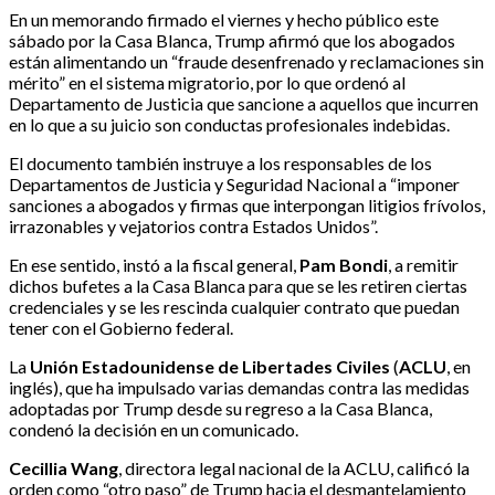
En un memorando firmado el viernes y hecho público este
sábado por la Casa Blanca, Trump afirmó que los abogados
están alimentando un “fraude desenfrenado y reclamaciones sin
mérito” en el sistema migratorio, por lo que ordenó al
Departamento de Justicia que sancione a aquellos que incurren
en lo que a su juicio son conductas profesionales indebidas.
El documento también instruye a los responsables de los
Departamentos de Justicia y Seguridad Nacional a “imponer
sanciones a abogados y firmas que interpongan litigios frívolos,
irrazonables y vejatorios contra Estados Unidos”.
En ese sentido, instó a la fiscal general,
Pam Bondi
, a remitir
dichos bufetes a la Casa Blanca para que se les retiren ciertas
credenciales y se les rescinda cualquier contrato que puedan
tener con el Gobierno federal.
La
Unión Estadounidense de Libertades Civiles
(
ACLU
, en
inglés), que ha impulsado varias demandas contra las medidas
adoptadas por Trump desde su regreso a la Casa Blanca,
condenó la decisión en un comunicado.
Cecillia Wang
, directora legal nacional de la ACLU, calificó la
orden como “otro paso” de Trump hacia el desmantelamiento