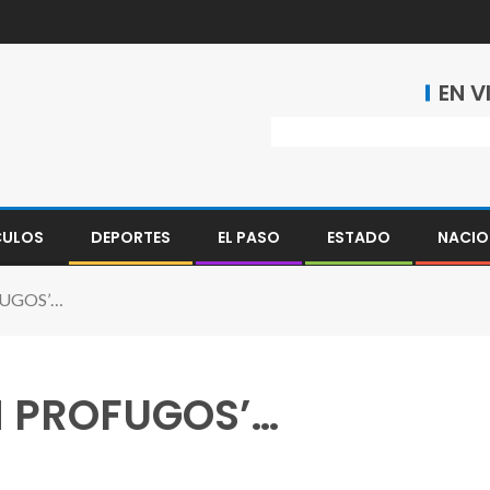
EN V
CULOS
DEPORTES
EL PASO
ESTADO
NACIO
FUGOS’…
N PROFUGOS’…