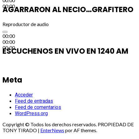
00:00
00:00
AGARRARON AL NECIO…GRAFITERO
Reproductor de audio
00:00
00:00
00:00
ESCUCHENOS EN VIVO EN 1240 AM
Meta
Acceder
Feed de entradas
Feed de comentarios
WordPress.org
Copyright © Todos los derechos reservados. PROPIEDAD DE
TONY TIRADO
|
EnterNews
por AF themes.