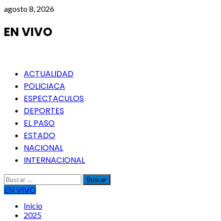
Saltar
agosto 8, 2026
al
contenido
EN VIVO
Menú
ACTUALIDAD
principal
POLICIACA
ESPECTACULOS
DEPORTES
EL PASO
ESTADO
NACIONAL
INTERNACIONAL
Buscar:
EN VIVO
Inicio
2025