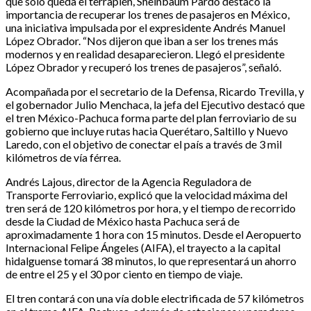
que sólo queda el terraplén, Sheinbaum Pardo destacó la
importancia de recuperar los trenes de pasajeros en México,
una iniciativa impulsada por el expresidente Andrés Manuel
López Obrador. “Nos dijeron que iban a ser los trenes más
modernos y en realidad desaparecieron. Llegó el presidente
López Obrador y recuperó los trenes de pasajeros”, señaló.
Acompañada por el secretario de la Defensa, Ricardo Trevilla, y
el gobernador Julio Menchaca, la jefa del Ejecutivo destacó que
el tren México-Pachuca forma parte del plan ferroviario de su
gobierno que incluye rutas hacia Querétaro, Saltillo y Nuevo
Laredo, con el objetivo de conectar el país a través de 3 mil
kilómetros de vía férrea.
Andrés Lajous, director de la Agencia Reguladora de
Transporte Ferroviario, explicó que la velocidad máxima del
tren será de 120 kilómetros por hora, y el tiempo de recorrido
desde la Ciudad de México hasta Pachuca será de
aproximadamente 1 hora con 15 minutos. Desde el Aeropuerto
Internacional Felipe Ángeles (AIFA), el trayecto a la capital
hidalguense tomará 38 minutos, lo que representará un ahorro
de entre el 25 y el 30 por ciento en tiempo de viaje.
El tren contará con una vía doble electrificada de 57 kilómetros