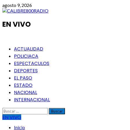
Saltar
agosto 9, 2026
al
contenido
EN VIVO
Menú
ACTUALIDAD
principal
POLICIACA
ESPECTACULOS
DEPORTES
EL PASO
ESTADO
NACIONAL
INTERNACIONAL
Buscar:
EN VIVO
Inicio