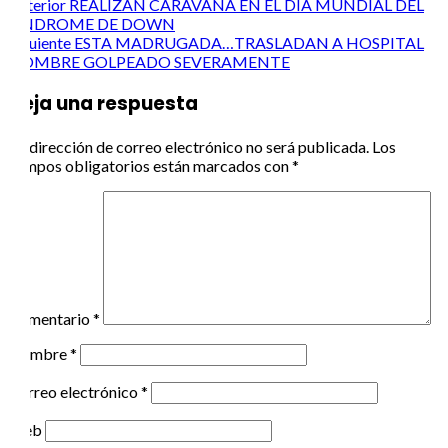
Post
Anterior
REALIZAN CARAVANA EN EL DIA MUNDIAL DEL
SINDROME DE DOWN
navigation
Siguiente
ESTA MADRUGADA…TRASLADAN A HOSPITAL
HOMBRE GOLPEADO SEVERAMENTE
Deja una respuesta
Tu dirección de correo electrónico no será publicada.
Los
campos obligatorios están marcados con
*
Comentario
*
Nombre
*
Correo electrónico
*
Web