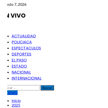
Saltar
agosto 7, 2026
al
contenido
EN VIVO
Menú
ACTUALIDAD
principal
POLICIACA
ESPECTACULOS
DEPORTES
EL PASO
ESTADO
NACIONAL
INTERNACIONAL
Buscar:
EN VIVO
Inicio
2025