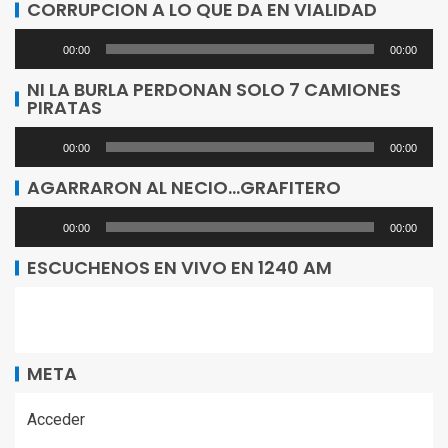
de
CORRUPCION A LO QUE DA EN VIALIDAD
audio
Reproductor
00:00
00:00
de
NI LA BURLA PERDONAN SOLO 7 CAMIONES
PIRATAS
audio
Reproductor
00:00
00:00
de
AGARRARON AL NECIO…GRAFITERO
audio
Reproductor
00:00
00:00
de
ESCUCHENOS EN VIVO EN 1240 AM
audio
META
Acceder