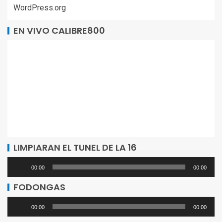
WordPress.org
EN VIVO CALIBRE800
LIMPIARAN EL TUNEL DE LA 16
Reproductor
00:00
00:00
de
FODONGAS
audio
Reproductor
00:00
00:00