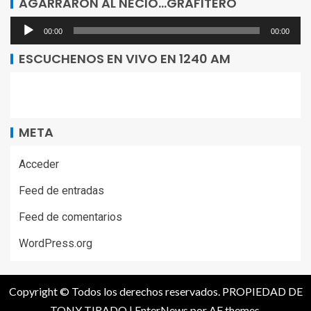
AGARRARON AL NECIO…GRAFITERO
audio
Reproductor
00:00
00:00
de
ESCUCHENOS EN VIVO EN 1240 AM
audio
META
Acceder
Feed de entradas
Feed de comentarios
WordPress.org
Copyright © Todos los derechos reservados. PROPIEDAD DE
TONY TIRADO
|
EnterNews
por AF themes.