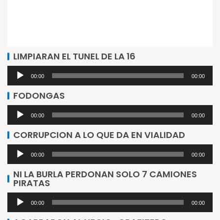
LIMPIARAN EL TUNEL DE LA 16
Reproductor
00:00
00:00
de
FODONGAS
audio
Reproductor
00:00
00:00
de
CORRUPCION A LO QUE DA EN VIALIDAD
audio
Reproductor
00:00
00:00
de
NI LA BURLA PERDONAN SOLO 7 CAMIONES
PIRATAS
audio
Reproductor
00:00
00:00
de