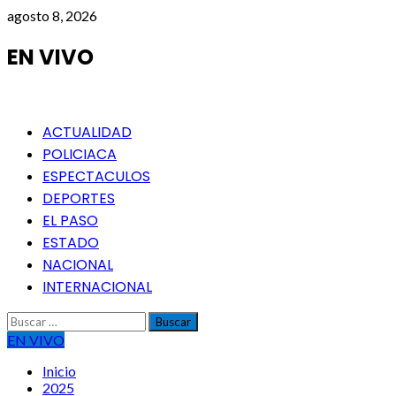
Saltar
agosto 8, 2026
al
contenido
EN VIVO
Menú
ACTUALIDAD
principal
POLICIACA
ESPECTACULOS
DEPORTES
EL PASO
ESTADO
NACIONAL
INTERNACIONAL
Buscar:
EN VIVO
Inicio
2025