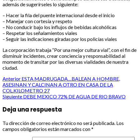
además de sugerírseles lo siguiente:
– Hacer la fila del puente internacional desde el inicio
– Manejar con cortesía y respeto
– No conducir bajo los influjos de bebidas alcohólicas
– Respetar los señalamientos viales
– Seguir las indicaciones giradas por los policías viales
La corporación trabaja “Por una mejor cultura vial”, con el fin de
disminuir incidentes, crear conciencia y responsabilidad al
momento de transitar por las diversas vialidades de nuestra
ciudad.
Post
Anterior
ESTA MADRUGADA…BALEAN A HOMBRE,
ASESINAN Y CALCINAN A OTRO EN CASA DE LA
navigation
COL.KILOMETRO 27
Siguiente
DEBE MEXICO 72% DE AGUA DE RIO BRAVO
Deja una respuesta
Tu dirección de correo electrónico no será publicada.
Los
campos obligatorios están marcados con
*