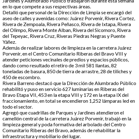
Jardines y Alumbrado Público trabajaron durante esta semana
en lo que compete a sus respectivas áreas.
Detalló que personal de la Dirección de Limpia se encargó del
aseo de calles y avenidas como: Juárez Porvenir, Rivera Cortez,
Rivera de Zempoala, Rivera Peñasco, Rivera de Ixtapa, Rivera
del Olimpo, Rivera Monte Alban, Rivera del Sicomoro, Rivera
del Tepeyac, Rivera Cruz, Riveras Piedras Negras y Puente
Yáñez.
Además de realizar labores de limpieza en la carretera Juárez
Porvenir, en el Centro Comunitario Riberas del Bravo VIII y
atender peticiones vecinales de predios y espacios públicos,
dando como resultado el retiro de 3 mil 581 llantas, 82
toneladas de basura, 850 de tierra de arrastre, 28 de tiliches y
450 de escombro.
Rivera Barreno destacó que la Dirección de Alumbrado Público
rehabilitó y puso en servicio 627 luminarias en Riberas del
Bravo Etapa VII, 453 en la etapa VIII y 172 en la etapa IX del
fraccionamiento, en total se encendieron 1,252 lámparas led en
todo el sector.
Agregó que cuadrillas de Parques y Jardines atendieron el
camellón central de la carretera Juárez Porvenir, trabajó en la
limpieza general y poda formativa del arbolado del Centro
Comunitario Riberas del Bravo, además de rehabilitar la
infraestructura y mobiliario del lugar.