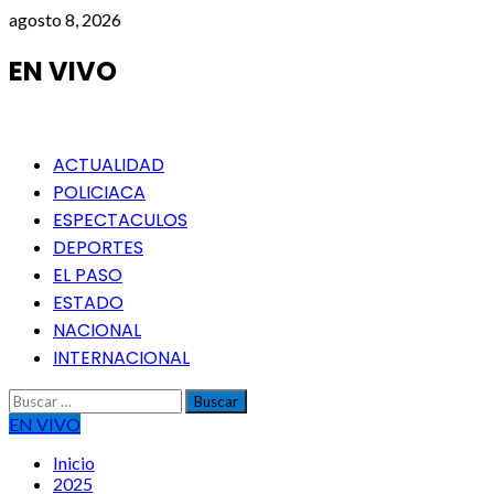
Saltar
agosto 8, 2026
al
contenido
EN VIVO
Menú
ACTUALIDAD
principal
POLICIACA
ESPECTACULOS
DEPORTES
EL PASO
ESTADO
NACIONAL
INTERNACIONAL
Buscar:
EN VIVO
Inicio
2025