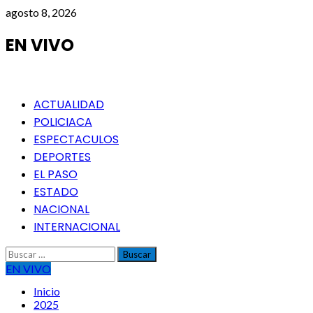
Saltar
agosto 8, 2026
al
contenido
EN VIVO
Menú
ACTUALIDAD
principal
POLICIACA
ESPECTACULOS
DEPORTES
EL PASO
ESTADO
NACIONAL
INTERNACIONAL
Buscar:
EN VIVO
Inicio
2025