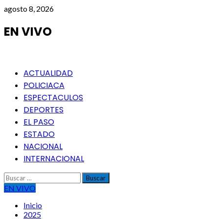
Saltar
agosto 8, 2026
al
contenido
EN VIVO
Menú
ACTUALIDAD
principal
POLICIACA
ESPECTACULOS
DEPORTES
EL PASO
ESTADO
NACIONAL
INTERNACIONAL
Buscar:
EN VIVO
Inicio
2025