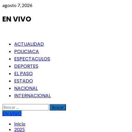
Saltar
agosto 7, 2026
al
contenido
EN VIVO
Menú
ACTUALIDAD
principal
POLICIACA
ESPECTACULOS
DEPORTES
EL PASO
ESTADO
NACIONAL
INTERNACIONAL
Buscar:
EN VIVO
Inicio
2025