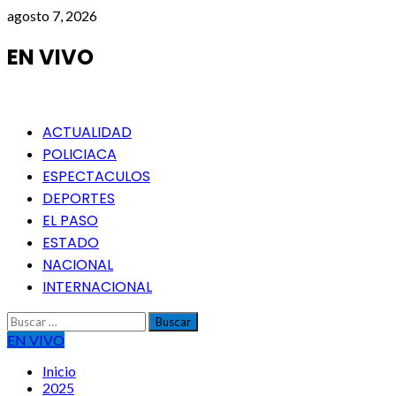
Saltar
agosto 7, 2026
al
contenido
EN VIVO
Menú
ACTUALIDAD
principal
POLICIACA
ESPECTACULOS
DEPORTES
EL PASO
ESTADO
NACIONAL
INTERNACIONAL
Buscar:
EN VIVO
Inicio
2025