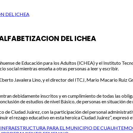
ON DEL ICHEA
 ALFABETIZACION DEL ICHEA
uahuense de Educación para los Adultos (ICHEA) y el Instituto Tec
io social mientras enseña a otras personas a leer y escribir.
berto Javalera Lino, y el director del ITCJ, Mario Macario Ruiz Gr
ntran debidamente inscritos y en cumplimiento de todas las obliga
conclusión de estudios de nivel Básico, de personas en situación de
co de Ciudad Juárez, con la participación del personal administrati
nuir el rezago educativo en esta heroica Ciudad Juárez”, expresó e
DE INFRAESTRUCTURA PARA EL MUNICIPIO DE CUAUHTEMO