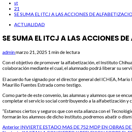
st
21
SE SUMA EL ITCJ A LAS ACCIONES DE ALFABETIZACI
ACTUALIDAD
SE SUMA EL ITCJ A LAS ACCIONES DE
admin
marzo 21, 2025
1 min de lectura
Con el objetivo de promover la alfabetización, el Instituto Chih
colaboración mediante el cual, el alumnado podrá liberar su servic
El acuerdo fue signado por el director general del ICHEA, Mario E
Maurilio Fuentes Estrada como testigo.
Como parte de este convenio, las alumnas y alumnos que se encue
completar el servicio social contribuyendo a la alfabetización y 
“Estamos ciertos y seguros que con esta alianza con el Tecnológi
formarán los alumnos de dicho instituto, podremos abatir o dismi
Post
Anterior
INVIERTE ESTADO MAS DE 752 MDP EN OBRAS 