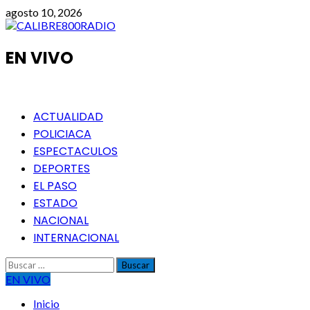
Saltar
agosto 10, 2026
al
contenido
EN VIVO
Menú
ACTUALIDAD
principal
POLICIACA
ESPECTACULOS
DEPORTES
EL PASO
ESTADO
NACIONAL
INTERNACIONAL
Buscar:
EN VIVO
Inicio