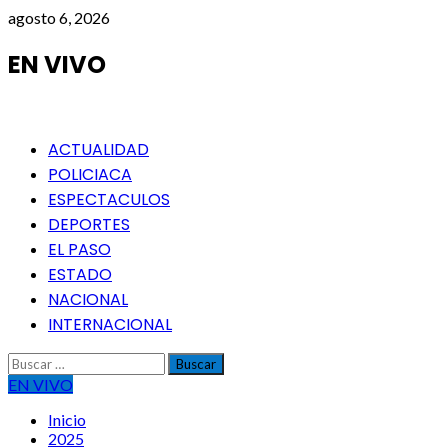
Saltar
agosto 6, 2026
al
contenido
EN VIVO
Menú
ACTUALIDAD
principal
POLICIACA
ESPECTACULOS
DEPORTES
EL PASO
ESTADO
NACIONAL
INTERNACIONAL
Buscar:
EN VIVO
Inicio
2025