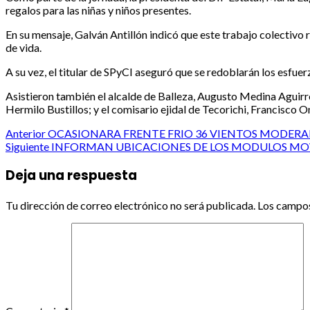
regalos para las niñas y niños presentes.
En su mensaje, Galván Antillón indicó que este trabajo colectivo 
de vida.
A su vez, el titular de SPyCI aseguró que se redoblarán los esfue
Asistieron también el alcalde de Balleza, Augusto Medina Aguirre
Hermilo Bustillos; y el comisario ejidal de Tecorichi, Francisco O
Post
Anterior
OCASIONARA FRENTE FRIO 36 VIENTOS MODERA
Siguiente
INFORMAN UBICACIONES DE LOS MODULOS MOVI
navigation
Deja una respuesta
Tu dirección de correo electrónico no será publicada.
Los campos