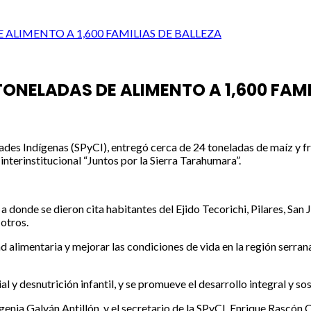
ALIMENTO A 1,600 FAMILIAS DE BALLEZA
ONELADAS DE ALIMENTO A 1,600 FAMI
des Indígenas (SPyCI), entregó cerca de 24 toneladas de maíz y frij
nterinstitucional “Juntos por la Sierra Tarahumara”.
a donde se dieron cita habitantes del Ejido Tecorichi, Pilares, San 
 otros.
alimentaria y mejorar las condiciones de vida en la región serrana
 y desnutrición infantil, y se promueve el desarrollo integral y so
genia Galván Antillón, y el secretario de la SPyCI, Enrique Rascón