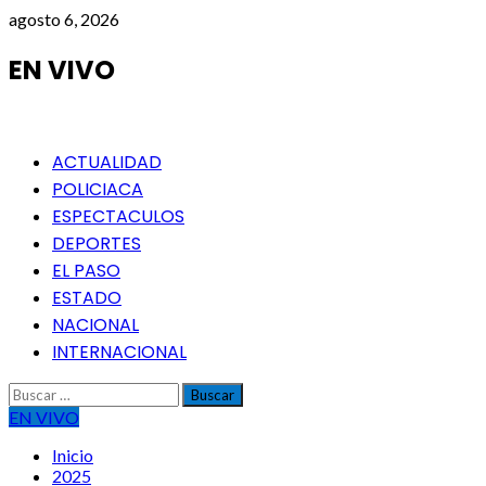
Saltar
agosto 6, 2026
al
contenido
EN VIVO
Menú
ACTUALIDAD
principal
POLICIACA
ESPECTACULOS
DEPORTES
EL PASO
ESTADO
NACIONAL
INTERNACIONAL
Buscar:
EN VIVO
Inicio
2025