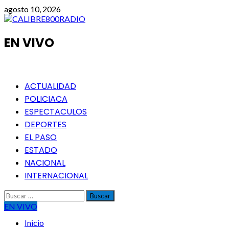
Saltar
agosto 10, 2026
al
contenido
EN VIVO
Menú
ACTUALIDAD
principal
POLICIACA
ESPECTACULOS
DEPORTES
EL PASO
ESTADO
NACIONAL
INTERNACIONAL
Buscar:
EN VIVO
Inicio