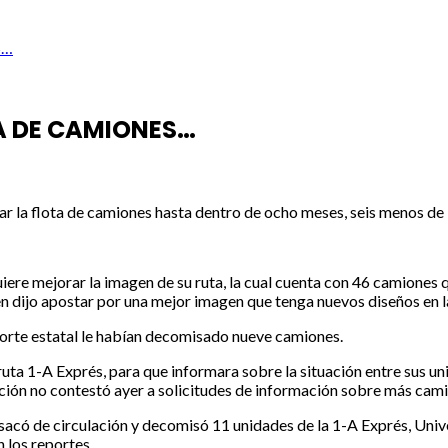
S…
A DE CAMIONES…
la flota de camiones hasta dentro de ocho meses, seis menos de lo
uiere mejorar la imagen de su ruta, la cual cuenta con 46 camiones q
en dijo apostar por una mejor imagen que tenga nuevos diseños en l
sporte estatal le habían decomisado nueve camiones.
ruta 1-A Exprés, para que informara sobre la situación entre sus 
nción no contestó ayer a solicitudes de información sobre más ca
sacó de circulación y decomisó 11 unidades de la 1-A Exprés, Univ
n los reportes.