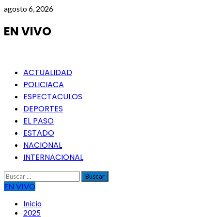
Saltar
agosto 6, 2026
al
contenido
EN VIVO
Menú
ACTUALIDAD
principal
POLICIACA
ESPECTACULOS
DEPORTES
EL PASO
ESTADO
NACIONAL
INTERNACIONAL
Buscar:
EN VIVO
Inicio
2025