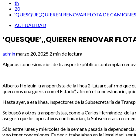
th
20
‘QUESQUE’,,QUIEREN RENOVAR FLOTA DE CAMIONE
ACTUALIDAD
‘QUESQUE’,,QUIEREN RENOVAR FLOT
admin
marzo 20, 2025
2 min de lectura
Algunos concesionarios de transporte público contemplan renovar 
Alberto Holguín, transportista de la línea 2-Lázaro, afirmó que q
queremos una guerra con el Estado”, afirmó el concesionario, qui
Hasta ayer, a esa línea, inspectores de la Subsecretaría de Tran
Se buscó a otros transportistas, como a Carlos Hernández, de la 
aseguró que los operativos continuarían, la Subsecretaría en me
Sólo entre lunes y miércoles de la semana pasada la dependencia 
y no tener concesiones. Es decir, trabajaban en la ilegalidad, segú