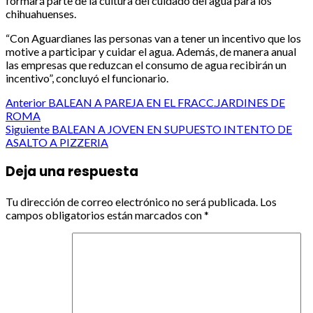
formará parte de la cultura del cuidado del agua para los
chihuahuenses.
“Con Aguardianes las personas van a tener un incentivo que los
motive a participar y cuidar el agua. Además, de manera anual
las empresas que reduzcan el consumo de agua recibirán un
incentivo”, concluyó el funcionario.
Post
Anterior
BALEAN A PAREJA EN EL FRACC.JARDINES DE
ROMA
navigation
Siguiente
BALEAN A JOVEN EN SUPUESTO INTENTO DE
ASALTO A PIZZERIA
Deja una respuesta
Tu dirección de correo electrónico no será publicada.
Los
campos obligatorios están marcados con
*