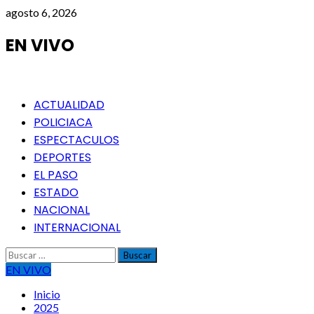
Saltar
agosto 6, 2026
al
contenido
EN VIVO
Menú
ACTUALIDAD
principal
POLICIACA
ESPECTACULOS
DEPORTES
EL PASO
ESTADO
NACIONAL
INTERNACIONAL
Buscar:
EN VIVO
Inicio
2025