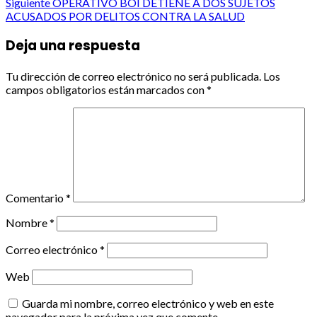
navigation
Siguiente
OPERATIVO BOI DETIENE A DOS SUJETOS
ACUSADOS POR DELITOS CONTRA LA SALUD
Deja una respuesta
Tu dirección de correo electrónico no será publicada.
Los
campos obligatorios están marcados con
*
Comentario
*
Nombre
*
Correo electrónico
*
Web
Guarda mi nombre, correo electrónico y web en este
navegador para la próxima vez que comente.