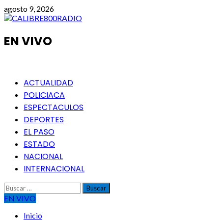
Saltar
agosto 9, 2026
al
contenido
EN VIVO
Menú
ACTUALIDAD
principal
POLICIACA
ESPECTACULOS
DEPORTES
EL PASO
ESTADO
NACIONAL
INTERNACIONAL
Buscar:
EN VIVO
Inicio