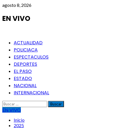
Saltar
agosto 8, 2026
al
contenido
EN VIVO
Menú
ACTUALIDAD
principal
POLICIACA
ESPECTACULOS
DEPORTES
EL PASO
ESTADO
NACIONAL
INTERNACIONAL
Buscar:
EN VIVO
Inicio
2025