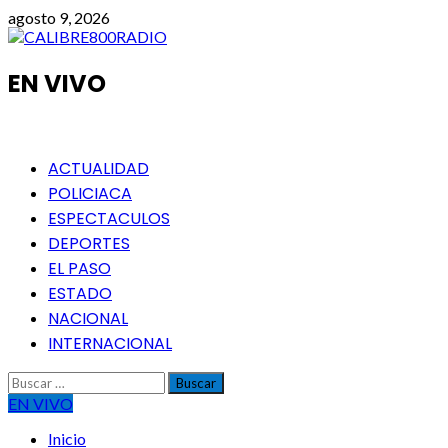
Saltar
agosto 9, 2026
al
contenido
EN VIVO
Menú
ACTUALIDAD
principal
POLICIACA
ESPECTACULOS
DEPORTES
EL PASO
ESTADO
NACIONAL
INTERNACIONAL
Buscar:
EN VIVO
Inicio