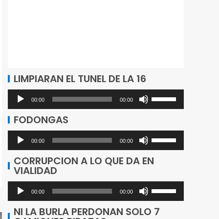
LIMPIARAN EL TUNEL DE LA 16
Utiliza
Reproductor
00:00
00:00
las
de
FODONGAS
teclas
audio
de
Utiliza
Reproductor
00:00
00:00
flecha
las
de
CORRUPCION A LO QUE DA EN
arriba/abajo
teclas
VIALIDAD
audio
para
de
Utiliza
aumentar
flecha
Reproductor
00:00
00:00
las
o
arriba/abajo
de
NI LA BURLA PERDONAN SOLO 7
teclas
disminuir
para