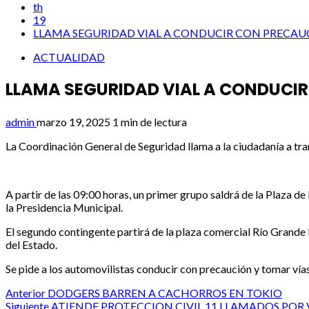
th
19
LLAMA SEGURIDAD VIAL A CONDUCIR CON PRECAU
ACTUALIDAD
LLAMA SEGURIDAD VIAL A CONDUCI
admin
marzo 19, 2025
1 min de lectura
La Coordinación General de Seguridad llama a la ciudadanía a tra
A partir de las 09:00 horas, un primer grupo saldrá de la Plaza d
la Presidencia Municipal.
El segundo contingente partirá de la plaza comercial Río Grande M
del Estado.
Se pide a los automovilistas conducir con precaución y tomar vías a
Post
Anterior
DODGERS BARREN A CACHORROS EN TOKIO
Siguiente
ATIENDE PROTECCION CIVIL 11 LLAMADOS POR