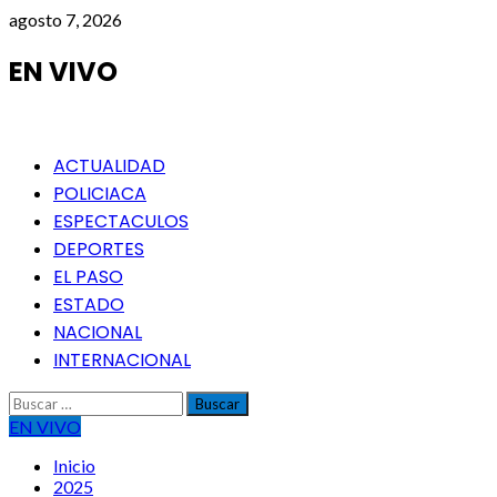
Saltar
agosto 7, 2026
al
contenido
EN VIVO
Menú
ACTUALIDAD
principal
POLICIACA
ESPECTACULOS
DEPORTES
EL PASO
ESTADO
NACIONAL
INTERNACIONAL
Buscar:
EN VIVO
Inicio
2025