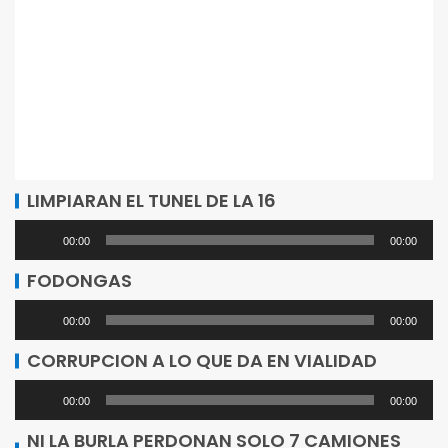
LIMPIARAN EL TUNEL DE LA 16
Reproductor
00:00
00:00
de
FODONGAS
audio
Reproductor
00:00
00:00
de
CORRUPCION A LO QUE DA EN VIALIDAD
audio
Reproductor
00:00
00:00
de
NI LA BURLA PERDONAN SOLO 7 CAMIONES