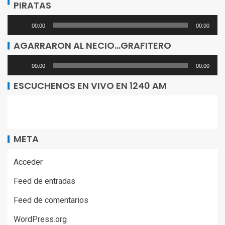
PIRATAS
audio
Reproductor
00:00
00:00
de
AGARRARON AL NECIO…GRAFITERO
audio
Reproductor
00:00
00:00
de
ESCUCHENOS EN VIVO EN 1240 AM
audio
META
Acceder
Feed de entradas
Feed de comentarios
WordPress.org