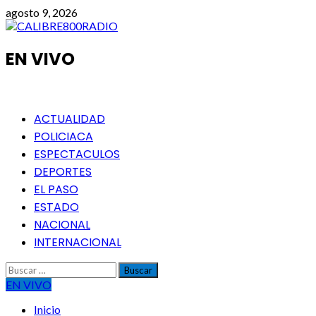
Saltar
agosto 9, 2026
al
contenido
EN VIVO
Menú
ACTUALIDAD
principal
POLICIACA
ESPECTACULOS
DEPORTES
EL PASO
ESTADO
NACIONAL
INTERNACIONAL
Buscar:
EN VIVO
Inicio