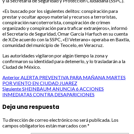
y la Secretaría de Seguridad y Protección Ciudadana (SSPC).
«Es buscado por los siguientes delitos: conspiración para
prestar y ocultar apoyo material y recursos a terroristas,
conspiración narcoterrorista, conspiración de crimen
organizado y conspiración para traficar extranjeros», informó
el Secretario de Seguridad, Omar García Harfuch en su cuenta
de X.De acuerdo con la SSPC, «El Veterano» operaba en Baxtla,
comunidad del municipio de Teocelo, en Veracruz.
Las autoridades vigilaron por algún tiempo la zona y
confirmaron su identidad para detenerlo, y lo trasladarán a la
Ciudad de México.
Post
Anterior
ALERTA PREVENTIVA PARA MAÑANA MARTES
POR VIENTO EN CIUDAD JUAREZ
navigation
Siguiente
SHEINBAUM ANUNCIA 6 ACCIONES
INMEDIATAS CONTRA DESAPARICIONES
Deja una respuesta
Tu dirección de correo electrónico no será publicada.
Los
campos obligatorios están marcados con
*