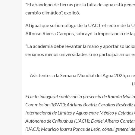
“El abandono de tierras por la falta de agua está gen
cambio climático”, explicó.
Al igual que su homólogo de la UACJ, el rector de l
Alfonso Rivera Campos, subrayó la importancia de la
“La academia debe levantar la mano y aportar soluci
seríamos menos universidades si no participáramos e
Asistentes a la Semana Mundial del Agua 2025, en el 
(
El acto inaugural contó con la presencia de Ramón Macías
Commission (IBWC); Adriana Beatriz Carolina Reséndiz M
Internacional de Límites y Aguas entre México y Estados 
Autónoma de Chihuahua (UACH); Daniel Alberto Constand
(UACJ); Mauricio Ibarra Ponce de León, cónsul general d