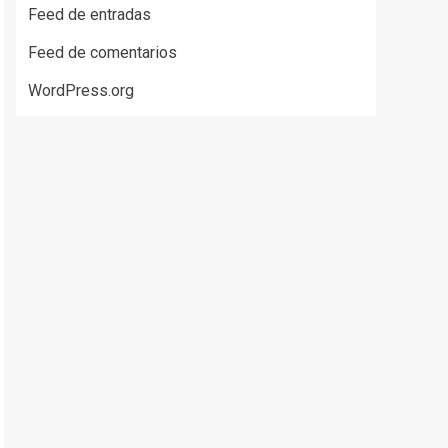
disminuir
Feed de entradas
el
Feed de comentarios
volumen.
WordPress.org