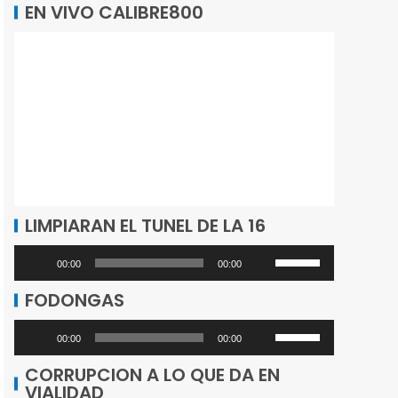
EN VIVO CALIBRE800
LIMPIARAN EL TUNEL DE LA 16
Utiliza
Reproductor
00:00
00:00
las
de
FODONGAS
teclas
audio
de
Utiliza
Reproductor
00:00
00:00
flecha
las
de
CORRUPCION A LO QUE DA EN
arriba/abajo
teclas
VIALIDAD
audio