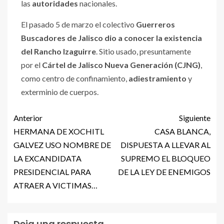
las
autoridades
nacionales.
El pasado 5 de marzo el colectivo
Guerreros
Buscadores de Jalisco dio a conocer la existencia
del
Rancho Izaguirre
. Sitio usado, presuntamente
por el
Cártel de Jalisco Nueva Generación (CJNG)
,
como centro de confinamiento,
adiestramiento
y
exterminio de cuerpos.
Anterior
Siguiente
HERMANA DE XOCHITL
CASA BLANCA,
GALVEZ USO NOMBRE DE
DISPUESTA A LLEVAR AL
LA EXCANDIDATA
SUPREMO EL BLOQUEO
PRESIDENCIAL PARA
DE LA LEY DE ENEMIGOS
ATRAER A VICTIMAS…
Deja una respuesta