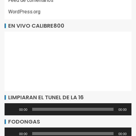
Feed de comentarios
WordPress.org
EN VIVO CALIBRE800
LIMPIARAN EL TUNEL DE LA 16
Reproductor
00:00
00:00
de
FODONGAS
audio
Reproductor
00:00
00:00