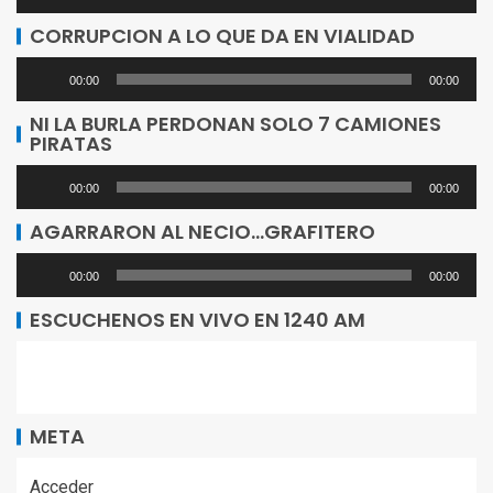
de
CORRUPCION A LO QUE DA EN VIALIDAD
audio
Reproductor
00:00
00:00
de
NI LA BURLA PERDONAN SOLO 7 CAMIONES
PIRATAS
audio
Reproductor
00:00
00:00
de
AGARRARON AL NECIO…GRAFITERO
audio
Reproductor
00:00
00:00
de
ESCUCHENOS EN VIVO EN 1240 AM
audio
META
Acceder