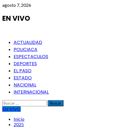
Saltar
agosto 7, 2026
al
contenido
EN VIVO
Menú
ACTUALIDAD
principal
POLICIACA
ESPECTACULOS
DEPORTES
EL PASO
ESTADO
NACIONAL
INTERNACIONAL
Buscar:
EN VIVO
Inicio
2025