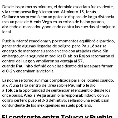
Desde los primeros minutos, el dominio escarlata fue evidente,
y la recompensa llegó temprano. Al minuto 15,
Jesús
Gallardo
sorprendió con un potente disparo de larga distancia
tras un pase de
Alexis Vega
en un cobro de balón parado,
abriendo el marcador y poniendo contra las cuerdas al conjunto
local.
Puebla intentó reaccionar y por momentos equilibró el partido,
generando algunas llegadas de peligro, pero
Pau López
se
encargó de mantener su arco en cero con atajadas clave. Sin
embargo, en la segunda mitad, los
Diablos Rojos
retomaron el
control del juego y ampliaron su ventaja al 57’,
cuando
Paulinho
definió con clase dentro del área para firmar
el 0-2 y encaminar la victoria.
La noche se tornó aún más complicada para los locales cuando,
al 67’, una falta dentro del área sobre
Paulinho
le dio
a
Toluca
la oportunidad de sentenciar el encuentro desde los
once pasos.
Alexis Vega
asumió la responsabilidad y con un
cobro certero puso el 0-3 definitivo, sellando una exhibición
contundente de los mexiquenses en suelo poblano.
El contraste entre Toluca y Puebla