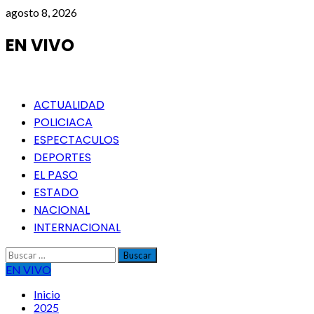
Saltar
agosto 8, 2026
al
contenido
EN VIVO
Menú
ACTUALIDAD
principal
POLICIACA
ESPECTACULOS
DEPORTES
EL PASO
ESTADO
NACIONAL
INTERNACIONAL
Buscar:
EN VIVO
Inicio
2025